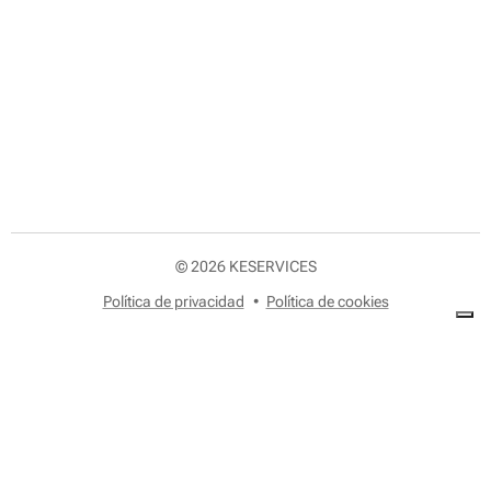
© 2026 KESERVICES
Política de privacidad
Política de cookies
KESERVICES
Especialistas en comparativa de compañías y análisis de facturas para
ayudarte a pagar menos en luz, gas, internet y telefonía. Ahorro claro y
sin complicaciones.